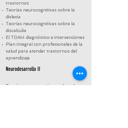
trastornos
Teorías neurocognitivas sobre la
dislexia
Teorías neurocognitivas sobre la
discalculia
El TDAH: diagnóstico e intervenciones
Plan integral con profesionales de la
salud para atender trastornos del
aprendizaje
Neurodesarrollo II
Teorías neurocognitivas sobre el
autismo
Intervención psicomotriz en la edad
escolar y su impacto en el aprendizaje
Atención a los estudiantes de altas
capacidades
Bilingüismo y el desarrollo de