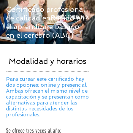
Certificado profesional
de calidad enfocado en
MAURICIO CONEJO, Ph.D.
el aprendizaje basado
en el cerebro (ABC)
Modalidad y horarios
Para cursar este certificado hay
dos opciones: online y presencial.
Ambas ofrecen el mismo nivel de
capacitación y se presentan como
alternativas para atender las
distintas necesidades de los
profesionales.
Se ofrece tres veces al año: